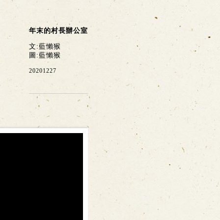
年末的村長辦公室
文:藍懶猴
圖:藍懶猴
20201227