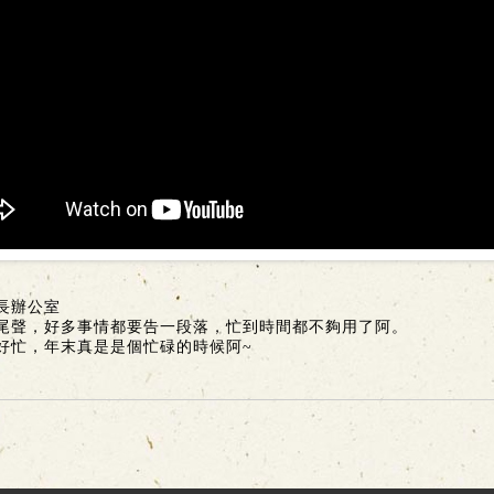
長辦公室
尾聲，好多事情都要告一段落，忙到時間都不夠用了阿。
好忙，年末真是是個忙碌的時候阿~