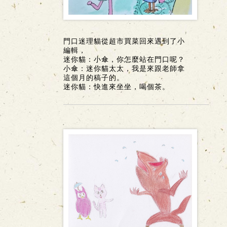
門口迷理貓從超市買菜回來遇到了小
編輯，
迷你貓：小傘，你怎麼站在門口呢？
小傘：迷你貓太太，我是來跟老師拿
這個月的稿子的。
迷你貓：快進來坐坐，喝個茶。