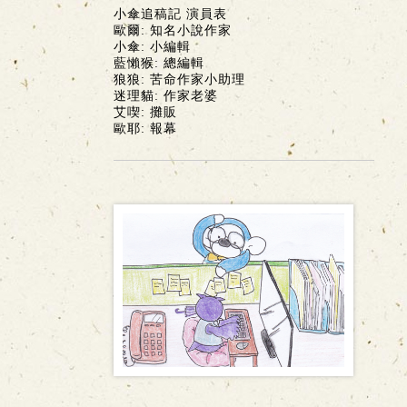
小傘追稿記 演員表
歐爾: 知名小說作家
小傘: 小編輯
藍懶猴: 總編輯
狼狼: 苦命作家小助理
迷理貓: 作家老婆
艾喫: 攤販
歐耶: 報幕