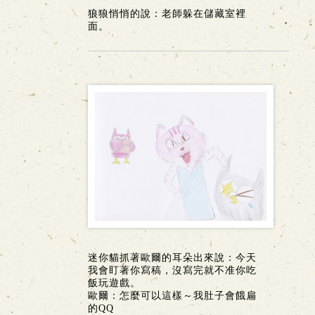
狼狼悄悄的說：老師躲在儲藏室裡
面。
迷你貓抓著歐爾的耳朵出來說：今天
我會盯著你寫稿，沒寫完就不准你吃
飯玩遊戲。
歐爾：怎麼可以這樣～我肚子會餓扁
的QQ