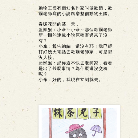
動物王國有個知名作家叫做歐爾，歐
爾老師寫的小說風靡整個動物王國。
春暖花開的某一天，
藍懶猴：小傘～小傘～那個歐爾老師
新一期的連載小說原稿寄過來了沒
有？
小傘：報告總編，還沒有耶！我已經
打好幾天電話去歐爾老師家，可是都
沒人接。
藍懶猴：那你還不快去老師家，看看
是出了甚麼事情？為什麼還沒交稿
呢？
小傘：好的，我現在立刻就去。