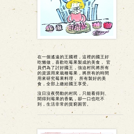
在一個遙遠的王國裡，這裡的國王好
吃懶做，喜歡吃莓果製成的美食， 官
員們為了討好國王，強迫村民將所有
的資源用來栽種莓果，將所有的時間
用來研究莓果料理， 所有製好的美
食，全部上繳給國王享受。
沒日沒夜勞動的村民，只能看得到、
聞得到莓果的香氣，卻一口也吃不
到，生活非常的貧窮困苦。