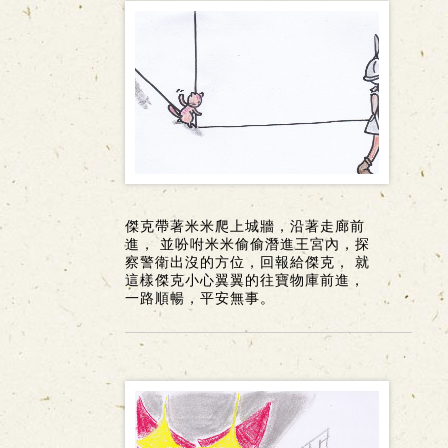
傑克帶著米米爬上城牆，沿著走廊前
進， 並吩咐米米偷偷潛進王宮內，探
察警衛出沒的方位，回報給傑克， 就
這樣傑克小心翼翼的往寶物庫前進，
一路順暢，平安無事。