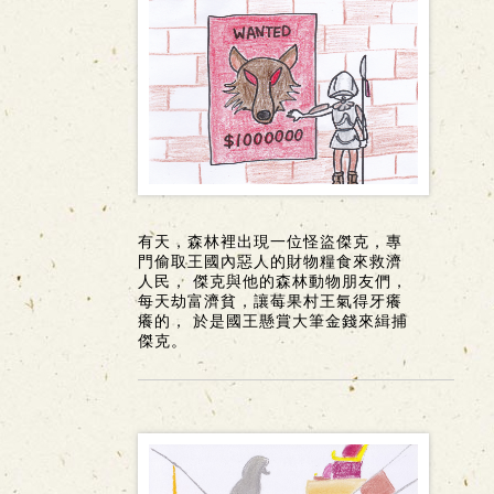
有天，森林裡出現一位怪盜傑克，專
門偷取王國內惡人的財物糧食來救濟
人民， 傑克與他的森林動物朋友們，
每天劫富濟貧，讓莓果村王氣得牙癢
癢的， 於是國王懸賞大筆金錢來緝捕
傑克。