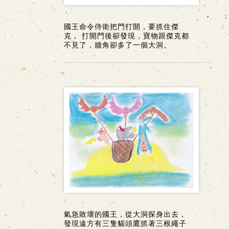
國王命令侍衛把門打開，要抓住傑
克， 打開門後卻發現，寶物跟傑克都
不見了，牆角卻多了一個大洞。
氣急敗壞的國王，從大洞探身出去，
發現遠方有三隻貓頭鷹抓著三根繩子