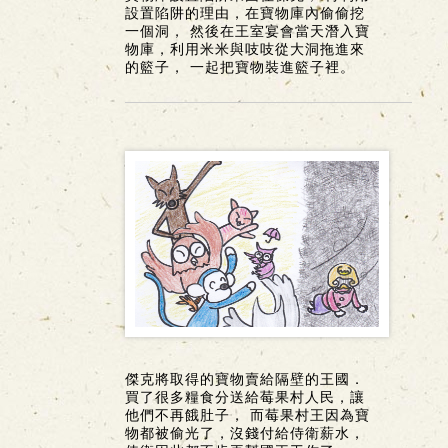
設置陷阱的理由，在寶物庫內偷偷挖
一個洞， 然後在王室宴會當天潛入寶
物庫，利用米米與吱吱從大洞拖進來
的籃子， 一起把寶物裝進籃子裡。
傑克將取得的寶物賣給隔壁的王國．
買了很多糧食分送給莓果村人民，讓
他們不再餓肚子， 而莓果村王因為寶
物都被偷光了，沒錢付給侍衛薪水，