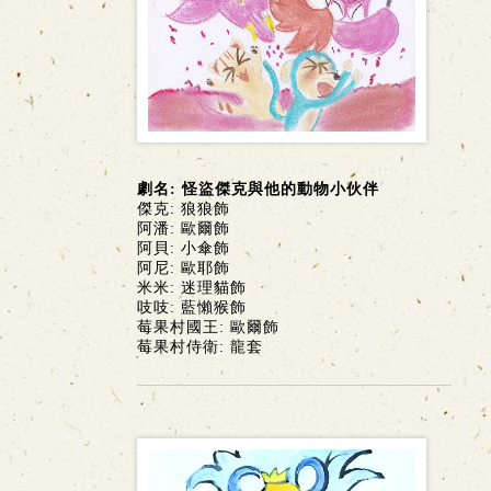
劇名: 怪盜傑克與他的動物小伙伴
傑克: 狼狼飾
阿潘: 歐爾飾
阿貝: 小傘飾
阿尼: 歐耶飾
米米: 迷理貓飾
吱吱: 藍懶猴飾
莓果村國王: 歐爾飾
莓果村侍衛: 龍套