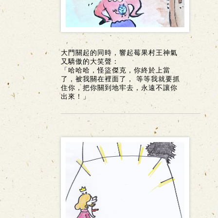
大門關起的同時，響起莓果村王神氣
又驕傲的大笑聲：
「哈哈哈，怪盜傑克，你終於上當
了，被我關在裡面了， 等等我就要抓
住你，把你關到地牢去，永遠不讓你
出來！」