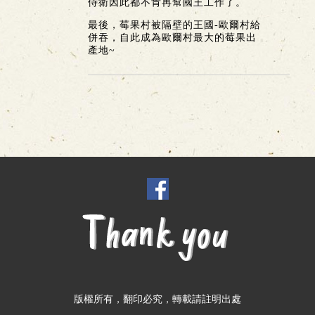
侍衛因此都不肯再幫國王工作了。
最後，莓果村被隔壁的王國-歐爾村給
併吞，自此成為歐爾村最大的莓果出
產地~
版權所有，翻印必究，轉載請註明出處