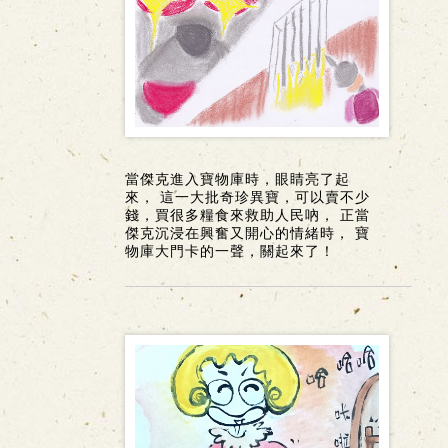
當傑克進入寶物庫時，眼睛亮了起
來， 這一大批奇珍異寶，可以賣不少
錢，買很多糧食來救助人民吶， 正當
傑克沉浸在興奮又開心的情緒時， 寶
物庫大門卡的一聲，關起來了！