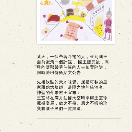
某天，一個帶著斗篷的人，來到國王
面前獻策一個計謀， 國王聽完後，高
興的讓那帶著斗篷的人去佈置陷阱，
同時吩咐侍衛貼文公告：
先祖欽點的天才味覺、屈指可數的皇
家甜點烘焙師、邊陲之地的統治者、
神聖的莓果村王宣布：
王室將在滿月佔據天空時舉辦王室珍
藏盛宴展，數之不盡、應之不暇的珍
寶將讓子民們一覽無遺。