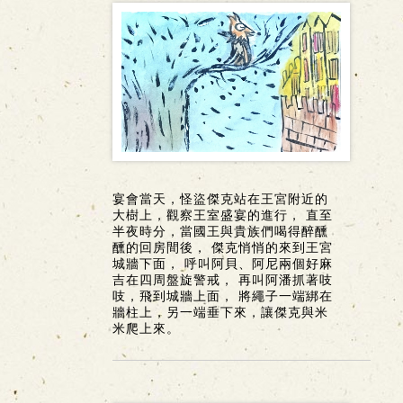
宴會當天，怪盜傑克站在王宮附近的
大樹上，觀察王室盛宴的進行， 直至
半夜時分，當國王與貴族們喝得醉醺
醺的回房間後， 傑克悄悄的來到王宮
城牆下面， 呼叫阿貝、阿尼兩個好麻
吉在四周盤旋警戒， 再叫阿潘抓著吱
吱，飛到城牆上面， 將繩子一端綁在
牆柱上，另一端垂下來，讓傑克與米
米爬上來。