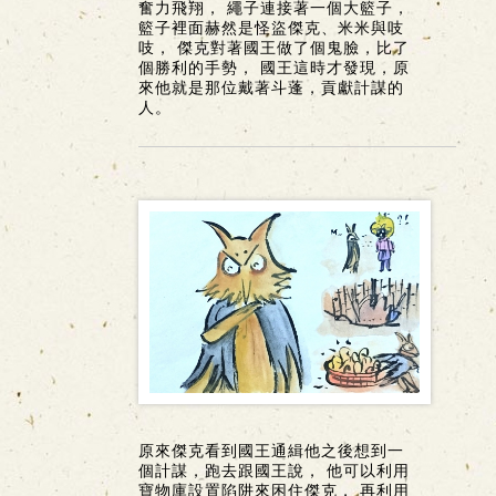
奮力飛翔， 繩子連接著一個大籃子，
籃子裡面赫然是怪盜傑克、米米與吱
吱， 傑克對著國王做了個鬼臉，比了
個勝利的手勢， 國王這時才發現，原
來他就是那位戴著斗蓬，貢獻計謀的
人。
原來傑克看到國王通緝他之後想到一
個計謀，跑去跟國王說， 他可以利用
寶物庫設置陷阱來困住傑克， 再利用