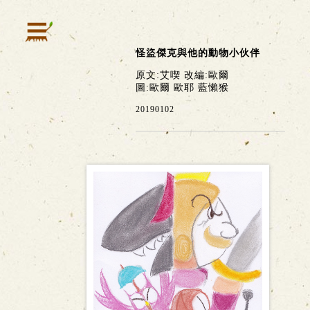
怪盜傑克與他的動物小伙伴
原文:艾喫 改編:歐爾
圖:歐爾 歐耶 藍懶猴
20190102