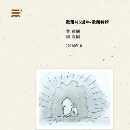
歐爾村5週年-歐爾特輯
文:歐爾
圖:歐爾
20200510